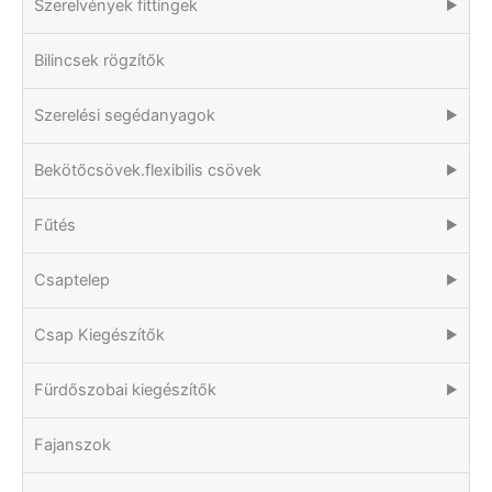
Szerelvények fittingek
▶
Bilincsek rögzítők
Szerelési segédanyagok
▶
Bekötőcsövek.flexibilis csövek
▶
Fűtés
▶
Csaptelep
▶
Csap Kiegészítők
▶
Fürdőszobai kiegészítők
▶
Fajanszok