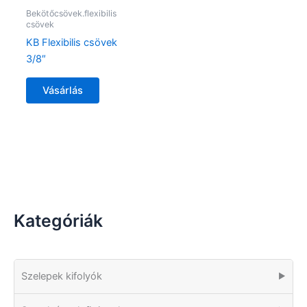
Bekötőcsövek.flexibilis
csövek
KB Flexibilis csövek
3/8″
Vásárlás
Kategóriák
Szelepek kifolyók
▶