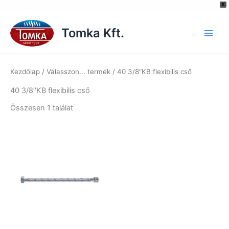
[hurrytimer id="6515"]
X
Skip
to
Tomka Kft.
content
Kezdőlap
/ Válasszon... termék / 40 3/8″KB flexibilis cső
40 3/8″KB flexibilis cső
Összesen 1 találat