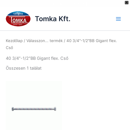
[hurrytimer id="6515"]
X
Skip
to
Tomka Kft.
content
Kezdőlap
/ Válasszon... termék / 40 3/4″-1/2″BB Gigant flex.
Cső
40 3/4″-1/2″BB Gigant flex. Cső
Összesen 1 találat