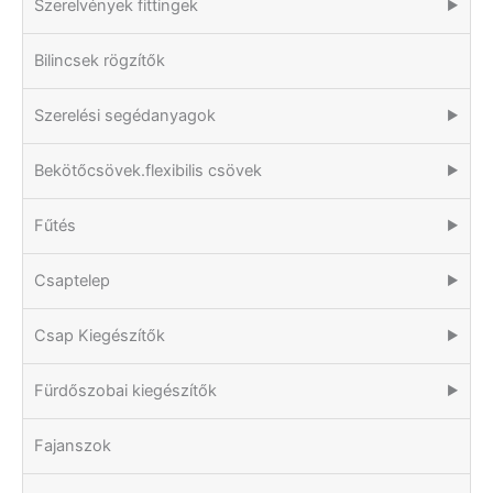
Szerelvények fittingek
▶
Bilincsek rögzítők
Szerelési segédanyagok
▶
Bekötőcsövek.flexibilis csövek
▶
Fűtés
▶
Csaptelep
▶
Csap Kiegészítők
▶
Fürdőszobai kiegészítők
▶
Fajanszok