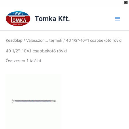
[hurrytimer id="6515"]
X
Skip
to
Tomka Kft.
content
Kezdőlap
/ Válasszon... termék / 40 1/2″-10×1 csapbekötő rövid
40 1/2″-10×1 csapbekötő rövid
Összesen 1 találat