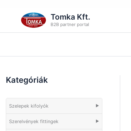
Skip
Tomka Kft.
to
B2B partner portal
content
Kategóriák
Szelepek kifolyók
▶
Szerelvények fittingek
▶