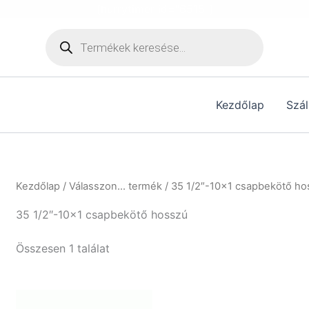
[hurrytimer id="6515"]
Products
search
Kezdőlap
Szál
Kezdőlap
/ Válasszon... termék / 35 1/2″-10×1 csapbekötő h
35 1/2″-10×1 csapbekötő hosszú
Összesen 1 találat