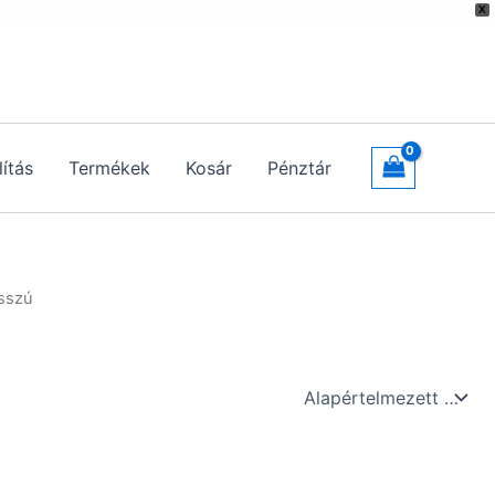
X
lítás
Termékek
Kosár
Pénztár
osszú