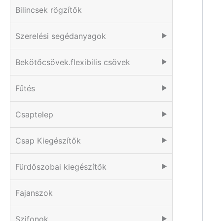
Bilincsek rögzítők
Szerelési segédanyagok
▶
Bekötőcsövek.flexibilis csövek
▶
Fűtés
▶
Csaptelep
▶
Csap Kiegészítők
▶
Fürdőszobai kiegészítők
▶
Fajanszok
Szifonok
▶