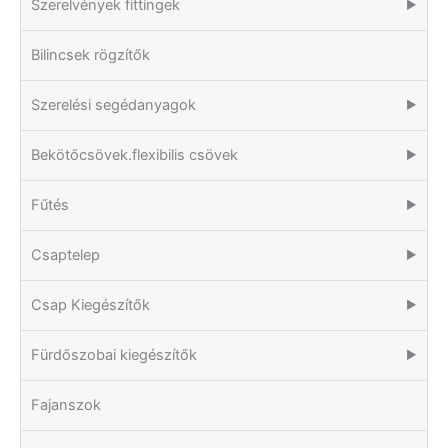
Szerelvények fittingek
▶
Bilincsek rögzítők
Szerelési segédanyagok
▶
Bekötőcsövek.flexibilis csövek
▶
Fűtés
▶
Csaptelep
▶
Csap Kiegészítők
▶
Fürdőszobai kiegészítők
▶
Fajanszok