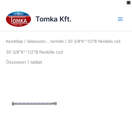
[hurrytimer id="6515"]
X
Skip
to
Tomka Kft.
content
Kezdőlap
/ Válasszon... termék / 30 3/8″K”-1/2″B flexibilis cső
30 3/8″K”-1/2″B flexibilis cső
Összesen 1 találat