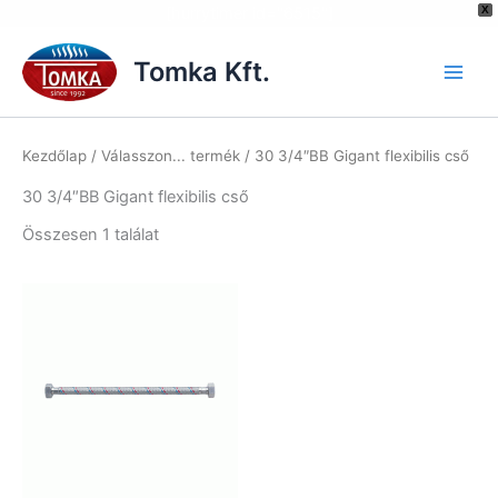
[hurrytimer id="6515"]
X
Skip
to
Tomka Kft.
content
Kezdőlap
/ Válasszon... termék / 30 3/4″BB Gigant flexibilis cső
30 3/4″BB Gigant flexibilis cső
Összesen 1 találat