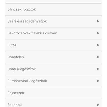
Bilincsek rögzítők
Szerelési segédanyagok
▶
Bekötőcsövek.flexibilis csövek
▶
Fűtés
▶
Csaptelep
▶
Csap Kiegészítők
▶
Fürdőszobai kiegészítők
▶
Fajanszok
Szifonok
▶