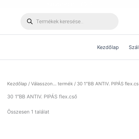
[hurrytimer id="6515"]
Products
search
Kezdőlap
Szál
Kezdőlap
/ Válasszon... termék / 30 1″BB ANTIV. PIPÁS flex.c
30 1″BB ANTIV. PIPÁS flex.cső
Összesen 1 találat