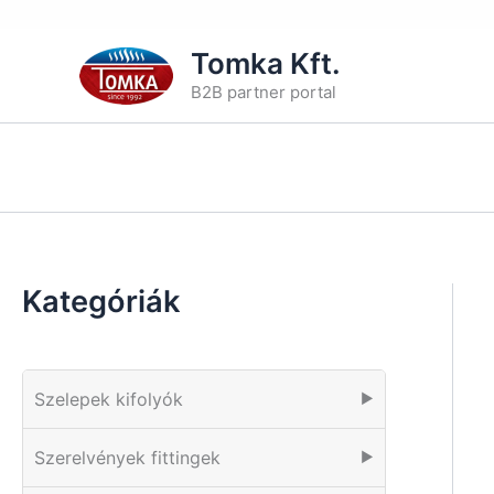
Skip
Tomka Kft.
to
B2B partner portal
content
Kategóriák
Szelepek kifolyók
▶
Szerelvények fittingek
▶