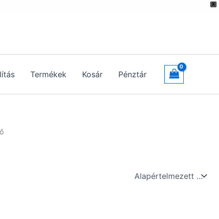
X
lítás
Termékek
Kosár
Pénztár
ső