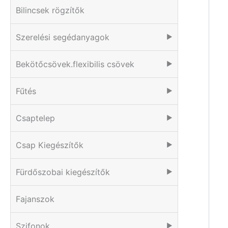
Bilincsek rögzítők
Szerelési segédanyagok
▶
Bekötőcsövek.flexibilis csövek
▶
Fűtés
▶
Csaptelep
▶
Csap Kiegészítők
▶
Fürdőszobai kiegészítők
▶
Fajanszok
Szifonok
▶