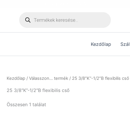
[hurrytimer id="6515"]
Products
search
Kezdőlap
Szál
Kezdőlap
/ Válasszon... termék / 25 3/8″K”-1/2″B flexibilis cső
25 3/8″K”-1/2″B flexibilis cső
Összesen 1 találat