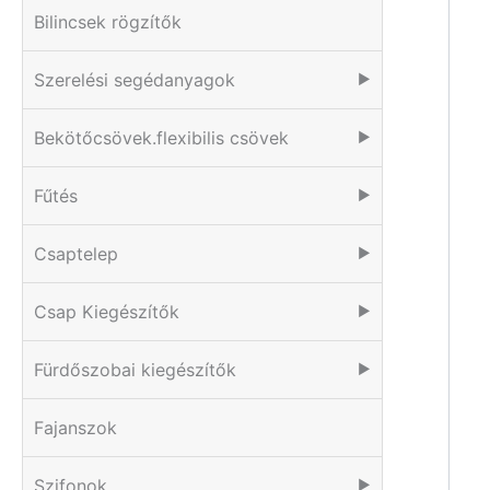
Bilincsek rögzítők
Szerelési segédanyagok
▶
Bekötőcsövek.flexibilis csövek
▶
Fűtés
▶
Csaptelep
▶
Csap Kiegészítők
▶
Fürdőszobai kiegészítők
▶
Fajanszok
Szifonok
▶