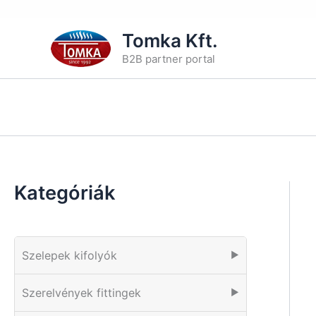
Skip
Tomka Kft.
to
B2B partner portal
content
Kategóriák
Szelepek kifolyók
▶
Szerelvények fittingek
▶