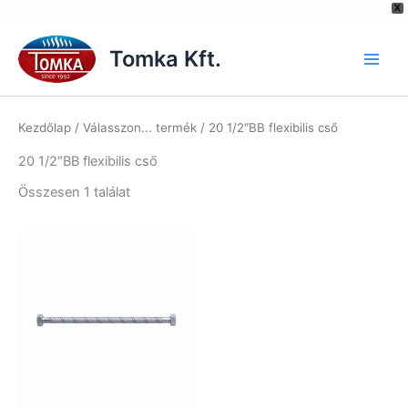
[hurrytimer id="6515"]
X
Skip
to
Tomka Kft.
content
Kezdőlap
/ Válasszon... termék / 20 1/2″BB flexibilis cső
20 1/2″BB flexibilis cső
Összesen 1 találat