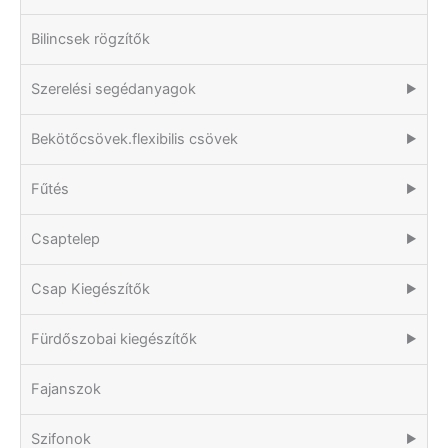
Bilincsek rögzítők
Szerelési segédanyagok
▶
Bekötőcsövek.flexibilis csövek
▶
Fűtés
▶
Csaptelep
▶
Csap Kiegészítők
▶
Fürdőszobai kiegészítők
▶
Fajanszok
Szifonok
▶