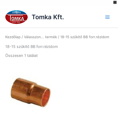
[hurrytimer id="6515"]
X
Skip
to
Tomka Kft.
content
Kezdőlap
/ Válasszon... termék / 18-15 szűkítő BB forr.rézidom
18-15 szűkítő BB forr.rézidom
Összesen 1 találat