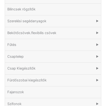
Bilincsek rögzítők
Szerelési segédanyagok
▶
Bekötőcsövek.flexibilis csövek
▶
Fűtés
▶
Csaptelep
▶
Csap Kiegészítők
▶
Fürdőszobai kiegészítők
▶
Fajanszok
Szifonok
▶