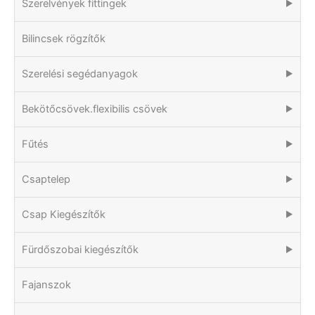
Szerelvények fittingek
▶
Bilincsek rögzítők
Szerelési segédanyagok
▶
Bekötőcsövek.flexibilis csövek
▶
Fűtés
▶
Csaptelep
▶
Csap Kiegészítők
▶
Fürdőszobai kiegészítők
▶
Fajanszok