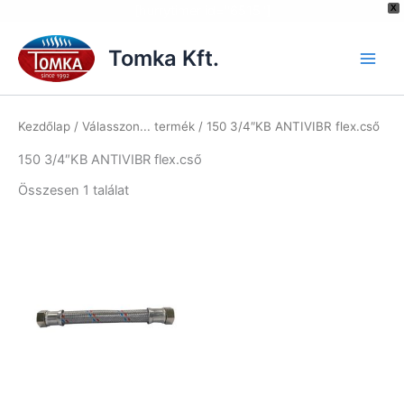
[hurrytimer id="6515"]
X
Skip
to
Tomka Kft.
content
Kezdőlap
/ Válasszon... termék / 150 3/4″KB ANTIVIBR flex.cső
150 3/4″KB ANTIVIBR flex.cső
Összesen 1 találat