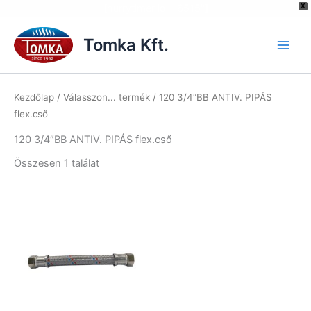
[hurrytimer id="6515"]
X
Skip
to
Tomka Kft.
content
Kezdőlap
/ Válasszon... termék / 120 3/4″BB ANTIV. PIPÁS
flex.cső
120 3/4″BB ANTIV. PIPÁS flex.cső
Összesen 1 találat