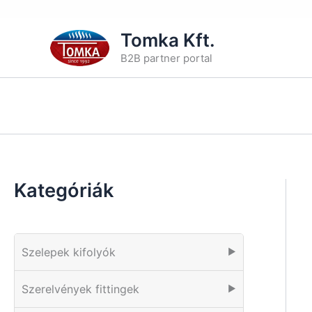
Skip
Tomka Kft.
to
B2B partner portal
content
Kategóriák
Szelepek kifolyók
▶
Szerelvények fittingek
▶