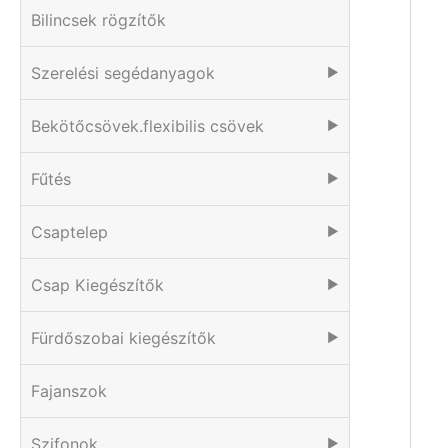
Bilincsek rögzítők
Szerelési segédanyagok
▶
Bekötőcsövek.flexibilis csövek
▶
Fűtés
▶
Csaptelep
▶
Csap Kiegészítők
▶
Fürdőszobai kiegészítők
▶
Fajanszok
Szifonok
▶