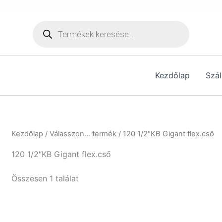
[hurrytimer id="6515"]
Products
search
Kezdőlap
Szál
Kezdőlap
/ Válasszon... termék / 120 1/2″KB Gigant flex.cső
120 1/2″KB Gigant flex.cső
Összesen 1 találat