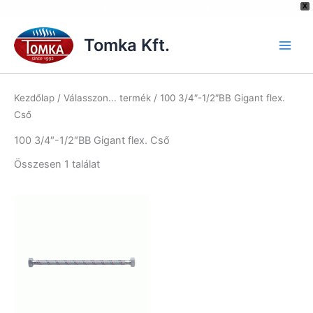
[hurrytimer id="6515"]
X
Skip
to
Tomka Kft.
content
Kezdőlap
/ Válasszon... termék / 100 3/4″-1/2″BB Gigant flex.
Cső
100 3/4″-1/2″BB Gigant flex. Cső
Összesen 1 találat