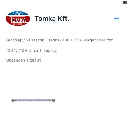
[hurrytimer id="6515"]
X
Skip
to
Tomka Kft.
content
Kezdőlap
/ Válasszon... termék / 100 1/2″KB Gigant flex.cső
100 1/2″KB Gigant flex.cső
Összesen 1 találat