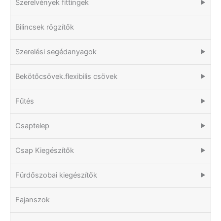
Szerelvények fittingek
▶
Bilincsek rögzítők
Szerelési segédanyagok
▶
Bekötőcsövek.flexibilis csövek
▶
Fűtés
▶
Csaptelep
▶
Csap Kiegészítők
▶
Fürdőszobai kiegészítők
▶
Fajanszok