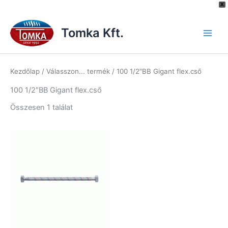
[hurrytimer id="6515"]
X
Skip
to
Tomka Kft.
content
Kezdőlap
/ Válasszon... termék / 100 1/2″BB Gigant flex.cső
100 1/2″BB Gigant flex.cső
Összesen 1 találat