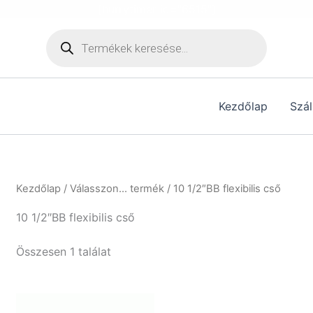
[hurrytimer id="6515"]
Products
search
Kezdőlap
Szál
Kezdőlap
/ Válasszon... termék / 10 1/2″BB flexibilis cső
10 1/2″BB flexibilis cső
Összesen 1 találat