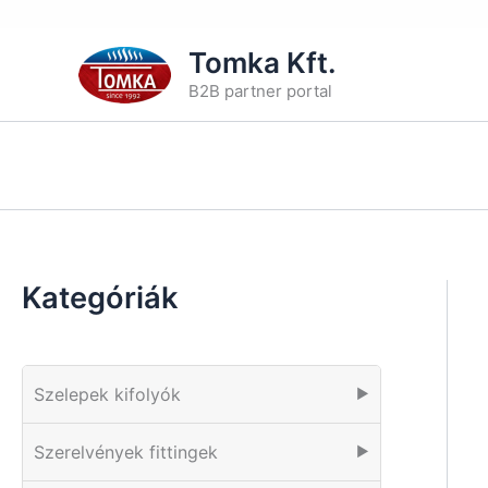
Skip
Tomka Kft.
to
B2B partner portal
content
Kategóriák
Szelepek kifolyók
▶
Szerelvények fittingek
▶