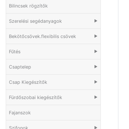
Bilincsek rögzítők
Szerelési segédanyagok
▶
Bekötőcsövek.flexibilis csövek
▶
Fűtés
▶
Csaptelep
▶
Csap Kiegészítők
▶
Fürdőszobai kiegészítők
▶
Fajanszok
Szifonok
▶