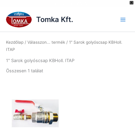
[hurrytimer id="6515"]
X
Skip
to
Tomka Kft.
content
Kezdőlap
/ Válasszon... termék / 1" Sarok golyóscsap KBHoll.
ITAP
1" Sarok golyóscsap KBHoll. ITAP
Összesen 1 találat