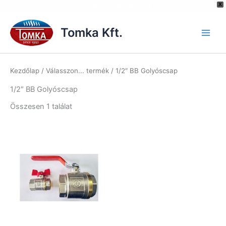
[hurrytimer id="6515"]
X
Skip
to
Tomka Kft.
content
Kezdőlap
/ Válasszon... termék / 1/2″ BB Golyóscsap
1/2″ BB Golyóscsap
Összesen 1 találat