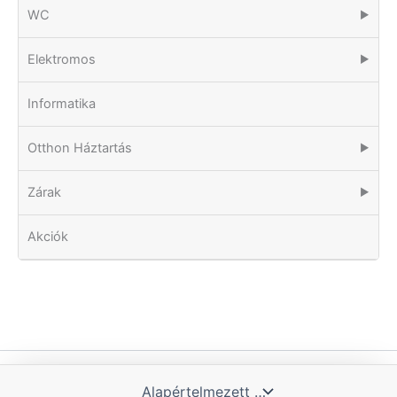
WC
▶
Elektromos
▶
Informatika
Otthon Háztartás
▶
Zárak
▶
Akciók
Copyright © 2026 Tomka Kft. | Powered by Blue Hill IT Solutions