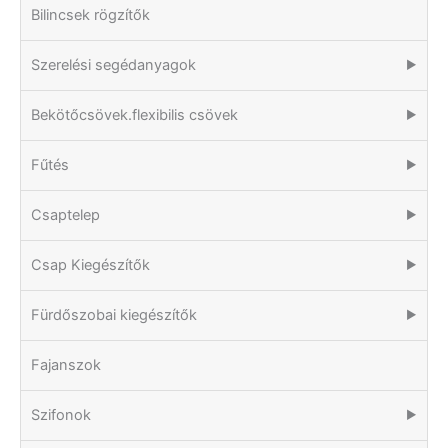
Bilincsek rögzítők
Szerelési segédanyagok
▶
Bekötőcsövek.flexibilis csövek
▶
Fűtés
▶
Csaptelep
▶
Csap Kiegészítők
▶
Fürdőszobai kiegészítők
▶
Fajanszok
Szifonok
▶