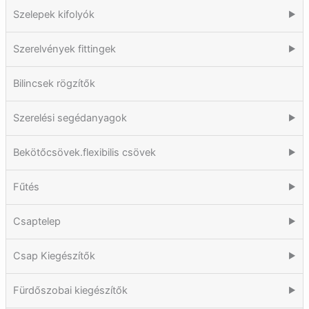
Szelepek kifolyók
▶
Szerelvények fittingek
▶
Bilincsek rögzítők
Szerelési segédanyagok
▶
Bekötőcsövek.flexibilis csövek
▶
Fűtés
▶
Csaptelep
▶
Csap Kiegészítők
▶
Fürdőszobai kiegészítők
▶