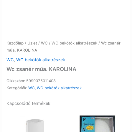
Kezdőlap
/
Üzlet
/
WC
/
WC bekötők alkatrészek
/ Wc zsanér
műa. KAROLINA
WC
,
WC bekötők alkatrészek
Wc zsanér műa. KAROLINA
Cikkszám:
5999075011408
Kategóriák:
WC
,
WC bekötők alkatrészek
Kapcsolódó termékek