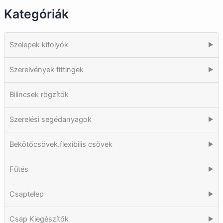
Kategóriák
Szelepek kifolyók
▶
Szerelvények fittingek
▶
Bilincsek rögzítők
Szerelési segédanyagok
▶
Bekötőcsövek.flexibilis csövek
▶
Fűtés
▶
Csaptelep
▶
Csap Kiegészítők
▶