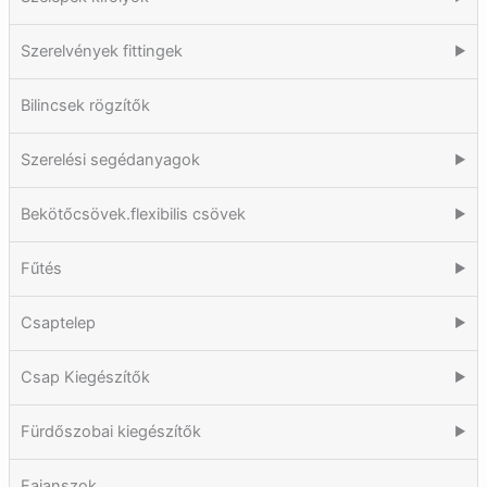
Szerelvények fittingek
▶
Bilincsek rögzítők
Szerelési segédanyagok
▶
Bekötőcsövek.flexibilis csövek
▶
Fűtés
▶
Csaptelep
▶
Csap Kiegészítők
▶
Fürdőszobai kiegészítők
▶
Fajanszok