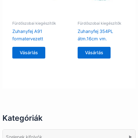
Fürdőszobai kiegészítők
Fürdőszobai kiegészítők
Zuhanyfej A91
Zuhanyfej 354PL
formatervezett
átm.16cm vm.
Vásárlás
Vásárlás
Kategóriák
Szelepek kifolyók
▶