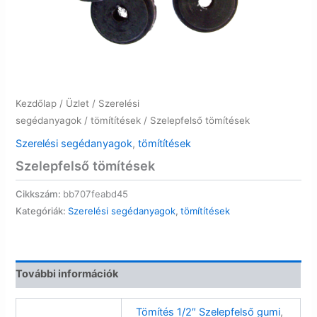
Kezdőlap
/
Üzlet
/
Szerelési
segédanyagok
/
tömítítések
/ Szelepfelső tömítések
Szerelési segédanyagok
,
tömítítések
Szelepfelső tömítések
Cikkszám:
bb707feabd45
Kategóriák:
Szerelési segédanyagok
,
tömítítések
További információk
Tömítés 1/2″ Szelepfelső gumi
,