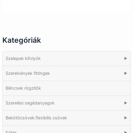
Kategóriák
Szelepek kifolyók
▶
Szerelvények fittingek
▶
Bilincsek rögzítők
Szerelési segédanyagok
▶
Bekötőcsövek.flexibilis csövek
▶
Fűtés
▶