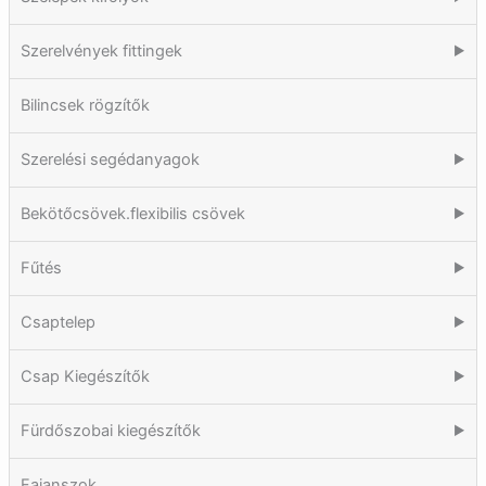
Szerelvények fittingek
▶
Bilincsek rögzítők
Szerelési segédanyagok
▶
Bekötőcsövek.flexibilis csövek
▶
Fűtés
▶
Csaptelep
▶
Csap Kiegészítők
▶
Fürdőszobai kiegészítők
▶
Fajanszok