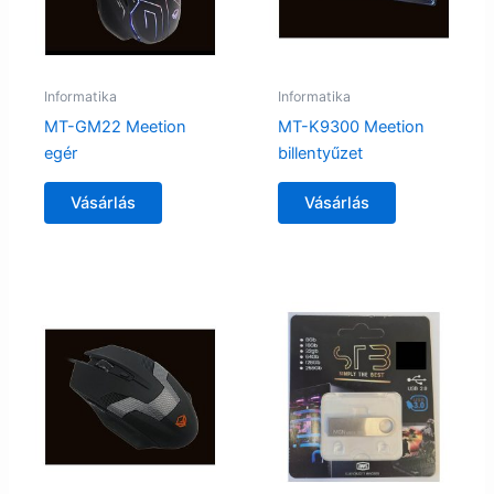
Informatika
Informatika
MT-GM22 Meetion
MT-K9300 Meetion
egér
billentyűzet
Vásárlás
Vásárlás