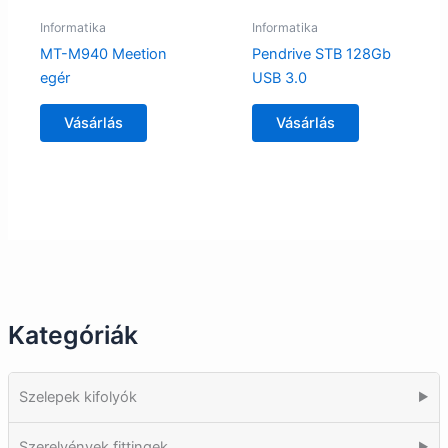
Informatika
Informatika
MT-M940 Meetion
Pendrive STB 128Gb
egér
USB 3.0
Vásárlás
Vásárlás
Kategóriák
Szelepek kifolyók
▶
Szerelvények fittingek
▶