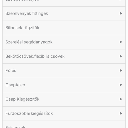
Szerelvények fittingek
▶
Bilincsek rögzítők
Szerelési segédanyagok
▶
Bekötőcsövek.flexibilis csövek
▶
Fűtés
▶
Csaptelep
▶
Csap Kiegészítők
▶
Fürdőszobai kiegészítők
▶
Fajanszok