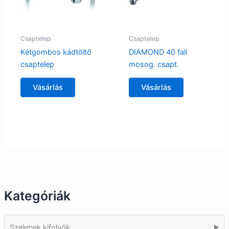
Csaptelep
Csaptelep
Kétgombos kádtöltő
DIAMOND 40 fali
csaptelep
mosog. csapt.
Vásárlás
Vásárlás
Kategóriák
Szelepek kifolyók
▶