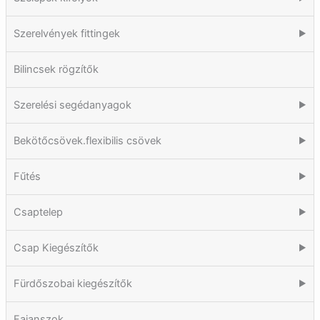
Szerelvények fittingek
▶
Bilincsek rögzítők
Szerelési segédanyagok
▶
Bekötőcsövek.flexibilis csövek
▶
Fűtés
▶
Csaptelep
▶
Csap Kiegészítők
▶
Fürdőszobai kiegészítők
▶
Fajanszok