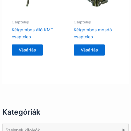
Csaptelep
Csaptelep
Kétgombos álló KMT
Kétgombos mosdó
csaptelep
csaptelep
Vásárlás
Vásárlás
Kategóriák
Szelepek kifolyók
▶