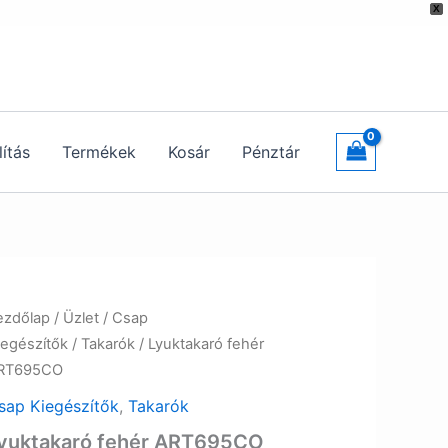
X
lítás
Termékek
Kosár
Pénztár
ezdőlap
/
Üzlet
/
Csap
iegészítők
/
Takarók
/ Lyuktakaró fehér
RT695CO
sap Kiegészítők
,
Takarók
yuktakaró fehér ART695CO