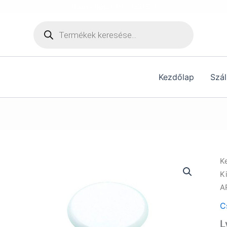
[hurrytimer id="6515"]
Products
search
Kezdőlap
Szál
K
K
A
C
L