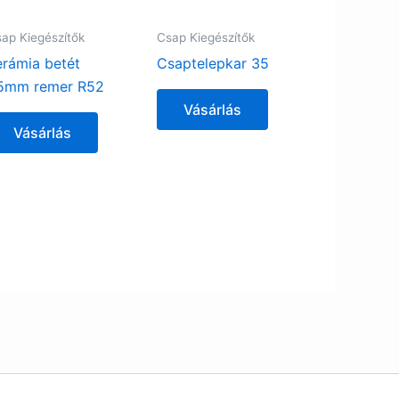
ap Kiegészítők
Csap Kiegészítők
erámia betét
Csaptelepkar 35
5mm remer R52
Vásárlás
Vásárlás