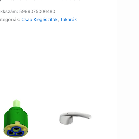
ikkszám:
5999075006480
ategóriák:
Csap Kiegészítők
,
Takarók