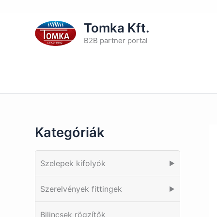
Skip
Tomka Kft.
to
B2B partner portal
content
Kategóriák
Szelepek kifolyók
▶
Szerelvények fittingek
▶
Bilincsek rögzítők