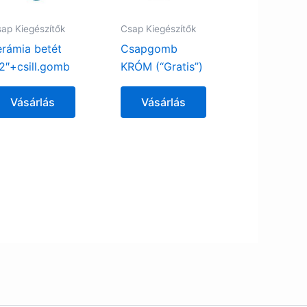
ap Kiegészítők
Csap Kiegészítők
erámia betét
Csapgomb
/2″+csill.gomb
KRÓM (“Gratis”)
Vásárlás
Vásárlás