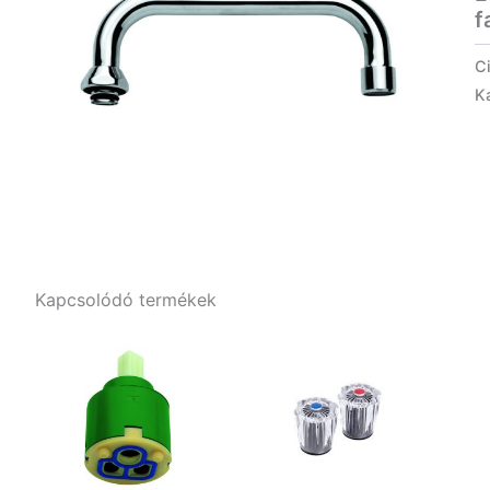
f
C
K
Kapcsolódó termékek