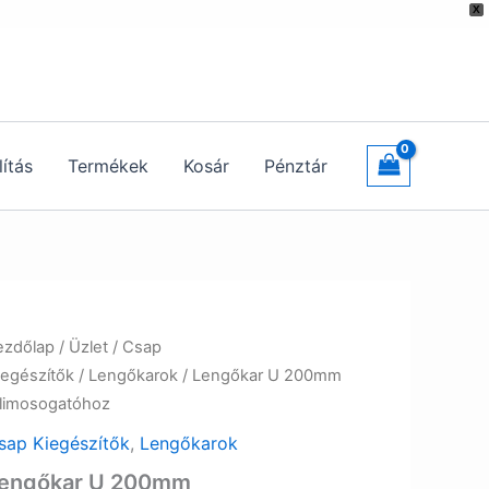
X
lítás
Termékek
Kosár
Pénztár
ezdőlap
/
Üzlet
/
Csap
iegészítők
/
Lengőkarok
/ Lengőkar U 200mm
alimosogatóhoz
sap Kiegészítők
,
Lengőkarok
engőkar U 200mm