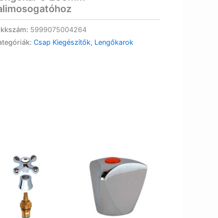
alimosogatóhoz
ikkszám:
5999075004264
ategóriák:
Csap Kiegészítők
,
Lengőkarok