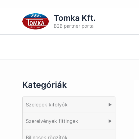
Skip
Tomka Kft.
to
B2B partner portal
content
Kategóriák
Szelepek kifolyók
▶
Szerelvények fittingek
▶
Bilincsek rögzítők