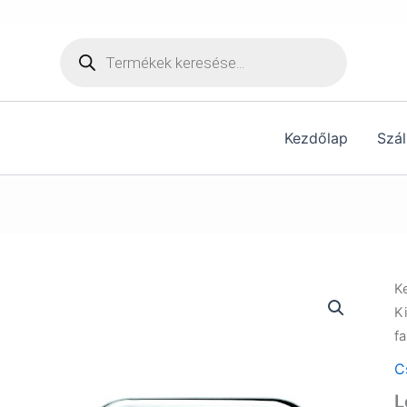
[hurrytimer id="6515"]
Products
search
Kezdőlap
Szál
K
K
f
C
L