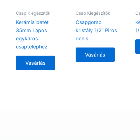
Csap Kiegészítők
Csap Kiegészítők
Cs
Kerámia betét
Csapgomb
K
35mm Lapos
kristály 1/2″ Piros
1
egykaros
ricnis
csaptelephez
Vásárlás
Vásárlás