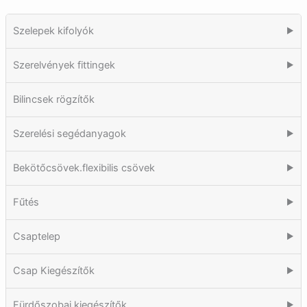
Szelepek kifolyók
▶
Szerelvények fittingek
▶
Bilincsek rögzítők
Szerelési segédanyagok
▶
Bekötőcsövek.flexibilis csövek
▶
Fűtés
▶
Csaptelep
▶
Csap Kiegészítők
▶
Fürdőszobai kiegészítők
▶