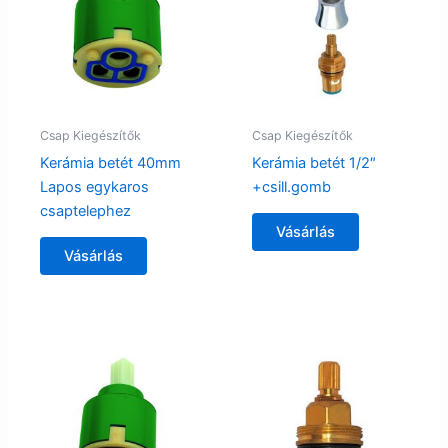
Csap Kiegészítők
Csap Kiegészítők
Kerámia betét 40mm
Kerámia betét 1/2″
Lapos egykaros
+csill.gomb
csaptelephez
Vásárlás
Vásárlás