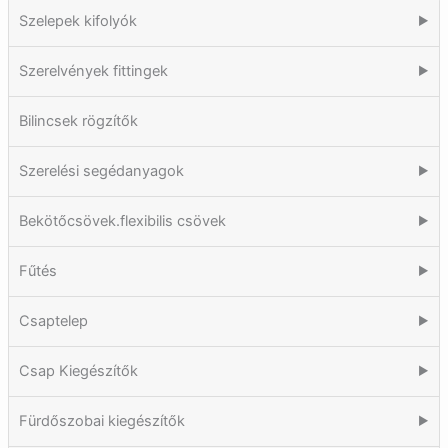
Szelepek kifolyók
▶
Szerelvények fittingek
▶
Bilincsek rögzítők
Szerelési segédanyagok
▶
Bekötőcsövek.flexibilis csövek
▶
Fűtés
▶
Csaptelep
▶
Csap Kiegészítők
▶
Fürdőszobai kiegészítők
▶