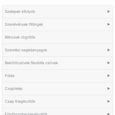
Szelepek kifolyók
▶
Szerelvények fittingek
▶
Bilincsek rögzítők
Szerelési segédanyagok
▶
Bekötőcsövek.flexibilis csövek
▶
Fűtés
▶
Csaptelep
▶
Csap Kiegészítők
▶
Fürdőszobai kiegészítők
▶