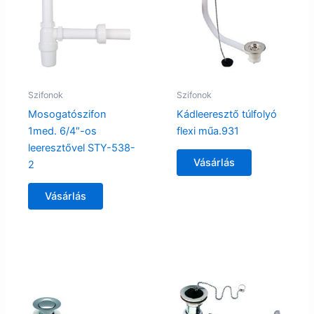
Szifonok
Szifonok
Mosogatószifon
Kádleeresztő túlfolyó
1med. 6/4″-os
flexi műa.931
leeresztővel STY-538-
Vásárlás
2
Vásárlás