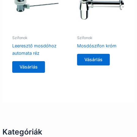
Szifonok
Szifonok
Leeresztő mosdóhoz
Mosdószifon króm
automata réz
Vásárlás
Vásárlás
Kategóriák