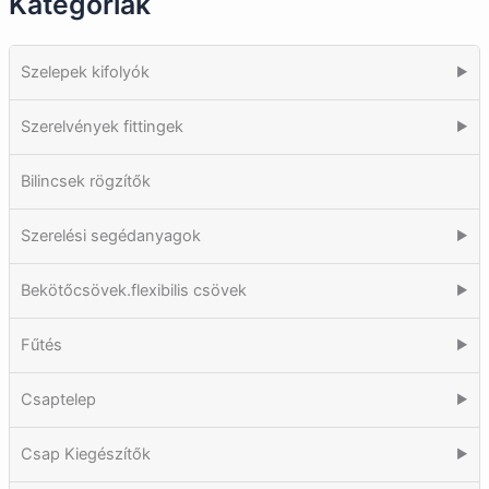
Kategóriák
Szelepek kifolyók
▶
Szerelvények fittingek
▶
Bilincsek rögzítők
Szerelési segédanyagok
▶
Bekötőcsövek.flexibilis csövek
▶
Fűtés
▶
Csaptelep
▶
Csap Kiegészítők
▶