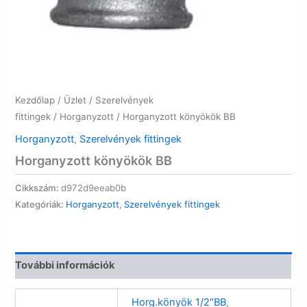
Kezdőlap
/
Üzlet
/
Szerelvények
fittingek
/
Horganyzott
/ Horganyzott könyökök BB
Horganyzott
,
Szerelvények fittingek
Horganyzott könyökök BB
Cikkszám:
d972d9eeab0b
Kategóriák:
Horganyzott
,
Szerelvények fittingek
További információk
Horg.könyök 1/2″BB
,