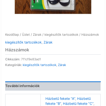
Kezdőlap
/
Üzlet
/
Zárak
/
kiegészítők tartozékok
/ Házszámok
kiegészítők tartozékok
,
Zárak
Házszámok
Cikkszám:
7f1cf9e83ad1
Kategóriák:
kiegészítők tartozékok
,
Zárak
További információk
Házbetű fekete “A”
,
Házbetű
fekete “B”
,
Házbetü fekete “C”
,