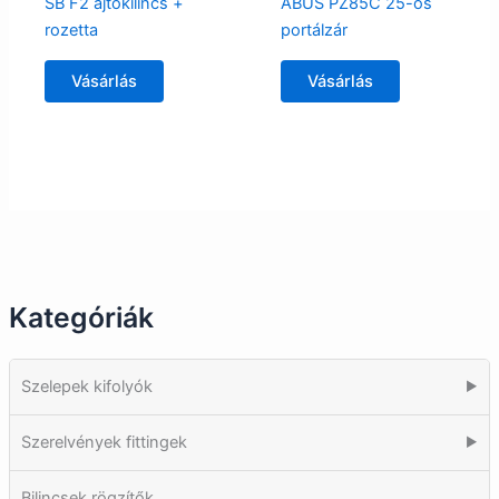
SB F2 ajtókilincs +
ABUS PZ85C 25-ös
rozetta
portálzár
Vásárlás
Vásárlás
Kategóriák
Szelepek kifolyók
▶
Szerelvények fittingek
▶
Bilincsek rögzítők