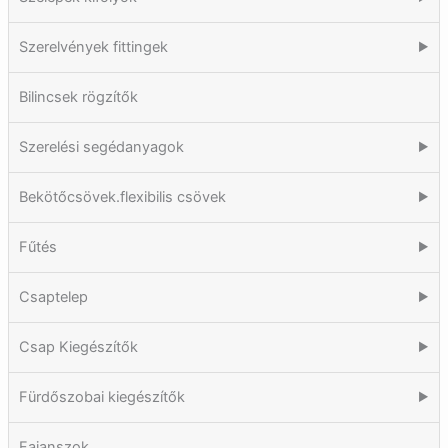
Szerelvények fittingek
▶
Bilincsek rögzítők
Szerelési segédanyagok
▶
Bekötőcsövek.flexibilis csövek
▶
Fűtés
▶
Csaptelep
▶
Csap Kiegészítők
▶
Fürdőszobai kiegészítők
▶
Fajanszok