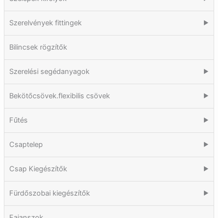
Szerelvények fittingek
▶
Bilincsek rögzítők
Szerelési segédanyagok
▶
Bekötőcsövek.flexibilis csövek
▶
Fűtés
▶
Csaptelep
▶
Csap Kiegészítők
▶
Fürdőszobai kiegészítők
▶
Fajanszok