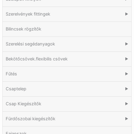
Szerelvények fittingek
▶
Bilincsek rögzítők
Szerelési segédanyagok
▶
Bekötőcsövek.flexibilis csövek
▶
Fűtés
▶
Csaptelep
▶
Csap Kiegészítők
▶
Fürdőszobai kiegészítők
▶
Fajanszok