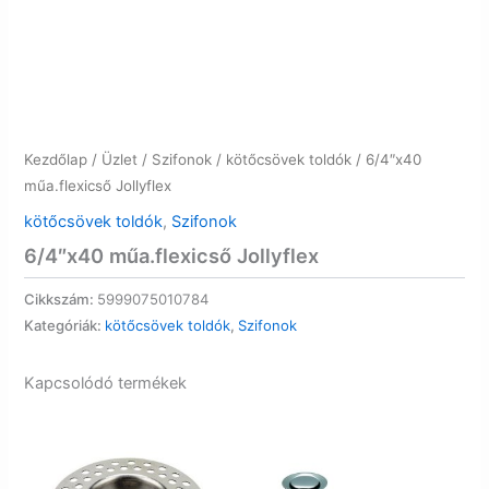
Kezdőlap
/
Üzlet
/
Szifonok
/
kötőcsövek toldók
/ 6/4″x40
műa.flexicső Jollyflex
kötőcsövek toldók
,
Szifonok
6/4″x40 műa.flexicső Jollyflex
Cikkszám:
5999075010784
Kategóriák:
kötőcsövek toldók
,
Szifonok
Kapcsolódó termékek