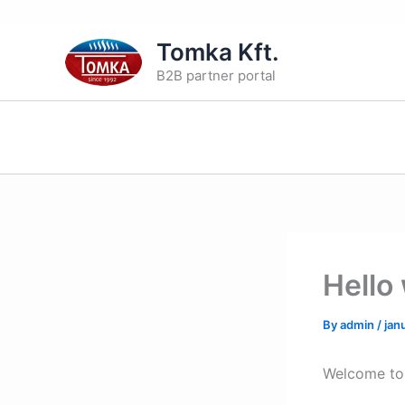
Skip
Tomka Kft.
to
B2B partner portal
content
Hello
By
admin
/
jan
Welcome to W