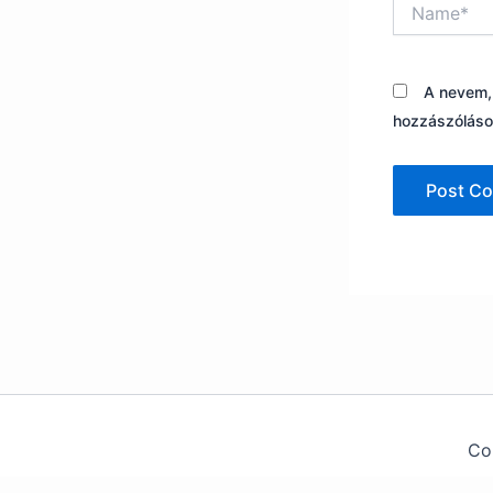
Name*
A nevem,
hozzászólás
Co