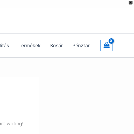
X
lítás
Termékek
Kosár
Pénztár
rt writing!