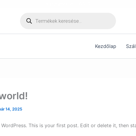
[hurrytimer id="6515"]
Products
search
Kezdőlap
Szál
 world!
uár 14, 2025
ordPress. This is your first post. Edit or delete it, then sta