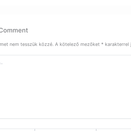
 Comment
ímet nem tesszük közzé.
A kötelező mezőket
*
karakterrel 